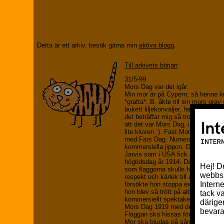
Detta är ett arkiv, besök gärna min
aktiva blogg
.
Till arkivets början
31/5-99
Mors Dag var det igår.
Min mor är på Cypern, så henne k
*gratta*. B. åkte till sin mors grav
bukett liljekonvaljer, hennes favo
det beträffar mig så tror jag inte 
att det var Mors Dag, i den bemär
lite kluven :). Fast Mors Dag har
med Fars Dag. Numera är det bar
kommersiella jippon. Det var en 
Jarvis som i USA fick denna dag at
högtidsdag år 1914. Där var det a
som flaggorna skulle hissas som 
respekt och kärlek till alla mödra
försökte hon stoppa exploateringe
hon blev så trött på att Mors Dag fö
kommersiellt spektakel (redan då).
Mors Dag 1919 med detta mål:
Flaggan ska hissas för mor.
Mor ska bjudas på sång av barnen