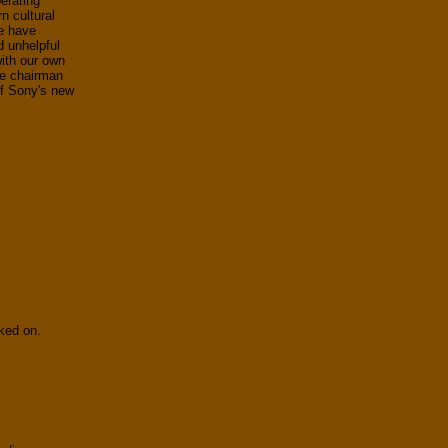
perating
n cultural
e have
d unhelpful
ith our own
he chairman
of Sony's new
rked on.