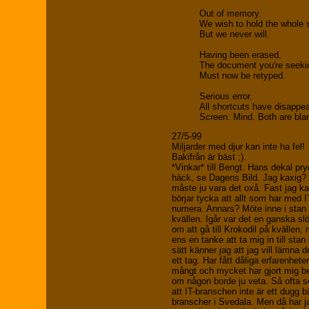
Out of memory.
We wish to hold the whole 
But we never will.
Having been erased,
The document you're seeki
Must now be retyped.
Serious error.
All shortcuts have disappe
Screen. Mind. Both are bla
27/5-99
Miljarder med djur kan inte ha fel!
Bakifrån är bäst ;).
*Vinkar* till Bengt. Hans dekal pr
häck, se Dagens Bild. Jag kaxig?
måste ju vara det oxå. Fast jag k
börjar tycka att allt som har med I
numera. Annars? Möte inne i stan i
kvällen. Igår var det en ganska sl
om att gå till Krokodil på kvällen,
ens en tanke att ta mig in till sta
sätt känner jag att jag vill lämna 
ett tag. Har fått dåliga erfarenhete
mångt och mycket har gjort mig be
om någon borde ju veta. Så ofta s
att IT-branschen inte är ett dugg b
branscher i Svedala. Men då har j