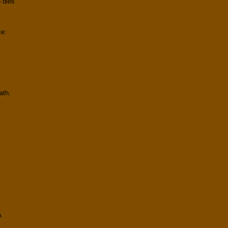
n dies
ce:
ath.
.
.
n.