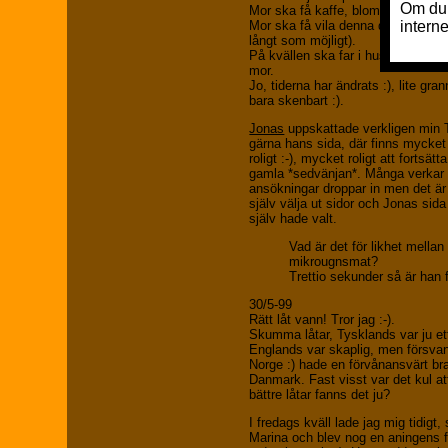
Mor ska få kaffe, blommor och en 
Mor ska få vila denna dag från sit
långt som möjligt).
På kvällen ska far i huset hålla en 
mor.
Jo, tiderna har ändrats :), lite gran
bara skenbart :).
Jonas
uppskattade verkligen min T
gärna hans sida, där finns mycket 
roligt :-), mycket roligt att fortsä
gamla *sedvänjan*. Många verkar v
ansökningar droppar in men det är a
själv välja ut sidor och Jonas sid
själv hade valt.
Vad är det för likhet mella
mikrougnsmat?
Trettio sekunder så är han f
30/5-99
Rätt låt vann! Tror jag :-).
Skumma låtar, Tysklands var ju et
Englands var skaplig, men försvan
Norge :) hade en förvånansvärt br
Danmark. Fast visst var det kul a
bättre låtar fanns det ju?
I fredags kväll lade jag mig tidigt, 
Marina och blev nog en aningens f