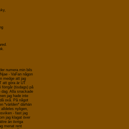
sky,
ng
ared.
nk.
yder numera min bils
 Njae - VaFan någon
an medge att jag
T att göra är UT
 förrgår (tisdags) på
ö dag. Alla snackade
 men jag hade inte
n då oxå. På något
den *världen* därhän
r alldeles nyligen,
sviken - fast jag
om jag klagat över
ättre än övriga
ag menat rent