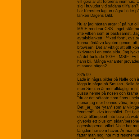
vill göra är att förorena inomhus.
sig i huvudet vid sådana tillfällen
har förresten lagt in några bilder 
länken Dagens Bild.
Nu är jag nästan arger :( på hur o
MSIE renderar CSS. Inget stämmer
inte vilken som är bäst/sämst. Jag
avtalsblankett i *fixed font*, dvs s
kunna fördärva layoten genom att 
browsern. Det är viktigt att allt k
skrivaren i en enda sida. Jag lycka
så det funkade 100% i MSIE. Fy b
hann bli. Många varianter provad
missade någon?
28/5-99
Lade in några bilder på Nalle och 
lägga in några på Smulan. Nalle ä
men Smulan är mer alldaglig, rent 
pussa henne på nosen och krama
"du är det sötaste som finns i hel
menar jag mer hennes väna, trogna o
Det _är_ inte *ytan* som är viktiga
*content* - dvs innehållet. Det tja
det är tillämpbart inte bara på web
givetvis ett plus om sidan/persone
egenskaperna, vilket Nalle har me
längden hur som haver. Är man in
fattar man nog inte mitt resoneman