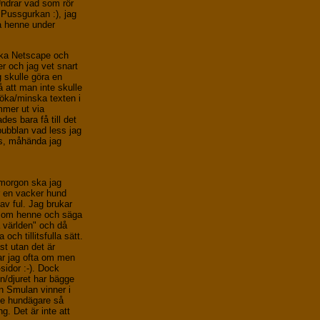
 Undrar vad som rör
? Pussgurkan :), jag
på henne under
lika Netscape och
 och jag vet snart
 skulle göra en
å att man inte skulle
öka/minska texten i
ommer ut via
des bara få till det
ubblan vad less jag
es, måhända jag
imorgon ska jag
r en vacker hund
av ful. Jag brukar
 om henne och säga
a världen" och då
ch tillitsfulla sätt.
st utan det är
tar jag ofta om men
-sidor :-). Dock
n/djuret har bägge
n Smulan vinner i
te hundägare så
g. Det är inte att