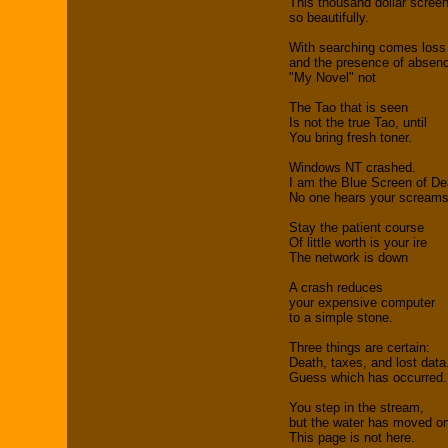
This thousand dollar scree
so beautifully.
With searching comes loss
and the presence of absen
"My Novel" not
The Tao that is seen
Is not the true Tao, until
You bring fresh toner.
Windows NT crashed.
I am the Blue Screen of De
No one hears your screams
Stay the patient course
Of little worth is your ire
The network is down
A crash reduces
your expensive computer
to a simple stone.
Three things are certain:
Death, taxes, and lost data
Guess which has occurred.
You step in the stream,
but the water has moved o
This page is not here.