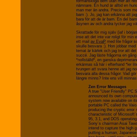
förmänskliga dem utan mer att h
nämnare. En hund är alltid en hund
man mer än andra. Precis som me
barn :). Jo, jag kan erkänna att jag 
bara för att de är barn. En del bar
åsynen av och andra tycker jag v
Skrattade för mig själv (iaf i börja
inse att det inte var roligt för min 
ett mail
av EvaP
med lite frågor so
skulle besvara :). Hon jobbar med e
temat är kärlek och jag tror att det
succé. Jag läste frågorna en gång 
*nollställd*, en ganska deprimera
erkännas så här i efterhand *ler li
tvungen att svara henne att jag nog
besvara alla dessa frågor. Vad gö
längre minns? Inte ens vill minna
Zen Error Messages
A true "User Friendly" PC 
announced its own compute
system now available on it
portable PC called the Vaio
producing the cryptic erro
characteristic of Microsof
95, 3.1, and DOS operatin
Sony´s chairman Asai Tawa
intend to capture the high 
putting a human, Japanese