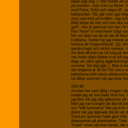
redan lagt mig :). Hon trodde att 
på mobilen - men icke sa Nicke. 
med Petra, Sofia och några till - j
bakgrunden. Nå, går man upp tidig
man vara trött på kvällen. Jag oc
Bild) börjar bli mer och mer lika v
gott*. Han är gammal och har i år f
Han *föser* in sina hönor tidigt va
förr om åren var de iaf ute till åtta
kvällarna. Sedan har jag noterat a
behöva ett Viagra-tillskott :)))), h
ganska lugnt och skönt numera - til
om åren då han var så ivrig på de
inte hade några fjädrar kvar på ry
dags att sätta igång äggkläcknin
sommar. Slö dag igår :). Men å and
det helgerna är till för? Att varva 
batterierna inför nästa arbetsvecka
så dåligt samvete när jag slöar bo
29/5-99
Smulan har varit dålig i magen nå
trodde jag att hon hade blivit bra
jag blev när jag såg igårmorse att s
Men jag var tvungen att åka till jo
och *höll tummarna* När jag kom
direkt när jag öppnade dörren att d
Stackars gumman hade gjort ifrån 
datarummet på plastmattan. Tänk
*knipit* innan olyckan hände, det