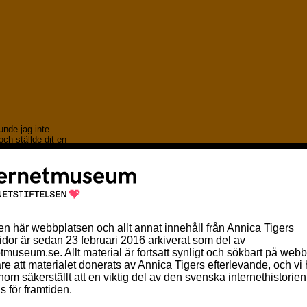
unde jag inte
 och ställde dit en
ritblomma och vad
ens Carina tänkte på
kelsen är hon säkert
 urartat, samma sak
a en av många
kvinna vid namn Anna
t bli en nationell
ndra söndagen i maj
en symbol för
r. Men _redan_ 1923
n av denna dag :),
rvandlats till ett
 I Sverige infördes
 vid sängen.