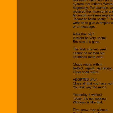
has been - until now - an o
system that reflects Wester
hegemony. For example, w
replaced the impersonal an
Microsoft error messages w
Japanese haiku poetry." T
went on to give examples 
error messages:
A file that big?
It might be very useful.
But now it is gone.
The Web site you seek
cannot be located but
countless more exist
Chaos reigns within.
Reflect, repent, and reboot.
Order shall return.
ABORTED effort:
Close all that you have wo
You ask way too much.
Yesterday it worked
Today it is not working
Windows is like that.
First snow, then silence.