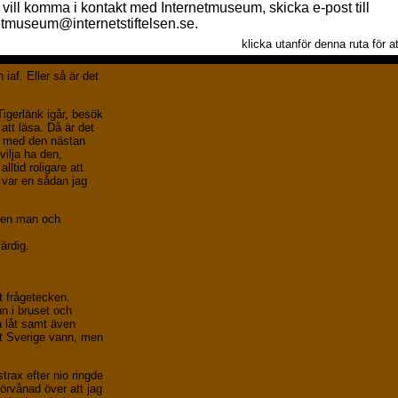
liten gåva.
t hushållsarbete (så
liten högtidlighet för
n iaf. Eller så är det
igerlänk igår, besök
att läsa. Då är det
tta med den nästan
ilja ha den,
lltid roligare att
a var en sådan jag
n en man och
ärdig.
t frågetecken.
n i bruset och
a låt samt även
tt Sverige vann, men
strax efter nio ringde
örvånad över att jag