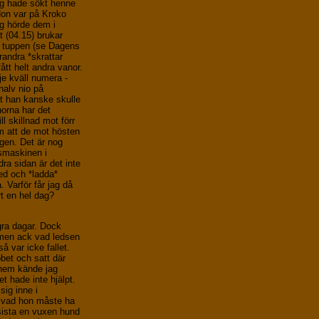
jag hade sökt henne
Hon var på Kroko
ag hörde dem i
t (04.15) brukar
h tuppen (se Dagens
arandra *skrattar
ått helt andra vanor.
rje kväll numera -
-halv nio på
tt han kanske skulle
önorna har det
l skillnad mot förr
m att de mot hösten
ggen. Det är nog
gsmaskinen i
ra sidan är det inte
ned och *ladda*
. Varför får jag då
rt en hel dag?
gra dagar. Dock
, men ack vad ledsen
å var icke fallet.
bbet och satt där
 hem kände jag
et hade inte hjälpt.
sig inne i
 vad hon måste ha
 sista en vuxen hund