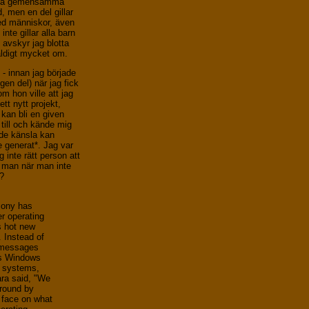
itta gemensamma
, men en del gillar
d människor, även
inte gillar alla barn
n avskyr jag blotta
äldigt mycket om.
n - innan jag började
egen del) när jag fick
m hon ville att jag
tt nytt projekt,
 kan bli en given
till och kände mig
nde känsla kan
te generat*. Jag var
 inte rätt person att
r man när man inte
s?
Sony has
r operating
s hot new
. Instead of
r messages
t´s Windows
g systems,
ra said, "We
ground by
 face on what